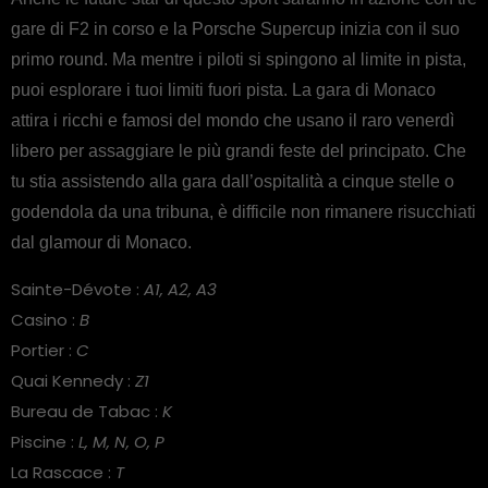
gare di F2 in corso e la Porsche Supercup inizia con il suo
primo round. Ma mentre i piloti si spingono al limite in pista,
puoi esplorare i tuoi limiti fuori pista. La gara di Monaco
attira i ricchi e famosi del mondo che usano il raro venerdì
libero per assaggiare le più grandi feste del principato. Che
tu stia assistendo alla gara dall’ospitalità a cinque stelle o
godendola da una tribuna, è difficile non rimanere risucchiati
dal glamour di Monaco.
Sainte-Dévote :
A1, A2, A3
Casino :
B
Portier :
C
Quai Kennedy :
Z1
Bureau de Tabac :
K
Piscine :
L, M, N, O, P
La Rascace :
T