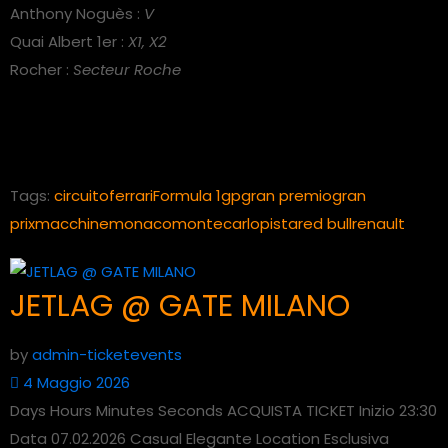
Anthony Noguès :
V
Quai Albert 1er :
X1, X2
Rocher :
Secteur Roche
Tags:
circuito
ferrari
Formula 1
gp
gran premio
gran
prix
macchine
monaco
montecarlo
pista
red bull
renault
JETLAG @ GATE MILANO
by
admin-ticketevents
4 Maggio 2026
Days Hours Minutes Seconds ACQUISTA TICKET Inizio 23:30
Data 07.02.2026 Casual Elegante Location Esclusiva