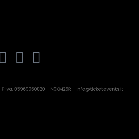
a – P.Iva. 05969060820 – N9KM26R – info@ticketevents.it