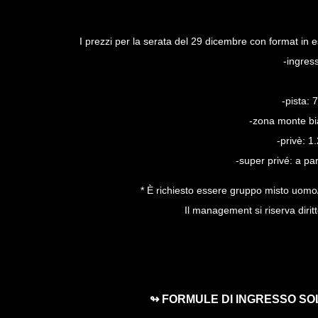
I prezzi per la serata del 29 dicembre con format in
-ingres
-pista:
-zona monte b
-privè: 
-super privé: a p
* È richiesto essere gruppo misto uomo/
Il management si riserva diritt
↬ FORMULE DI INGRESSO SO