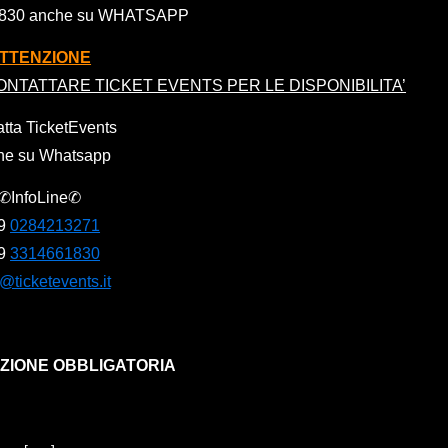
1830 anche su WHATSAPP
TTENZIONE
ONTATTARE TICKET EVENTS PER LE DISPONIBILITA’
tta TicketEvents
he su Whatsapp
✆InfoLine✆
9
0284213271
9
3314661830
o@ticketevents.it
ZIONE OBBLIGATORIA