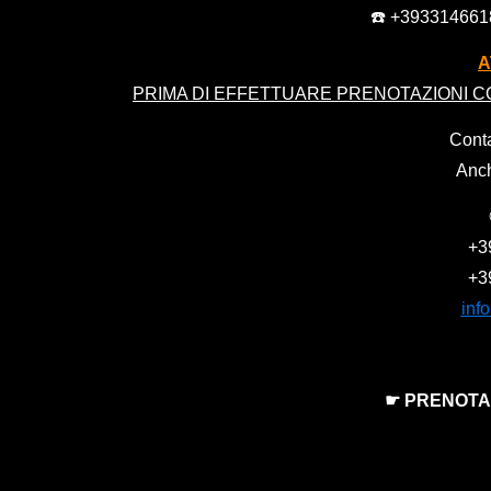
☎️ +39331466
A
PRIMA DI EFFETTUARE PRENOTAZIONI
C
Conta
Anc
+3
+3
inf
☛ PRENOTA