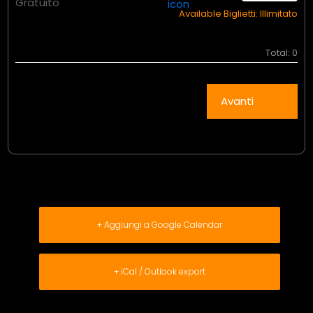
Gratuito
Available Biglietti:
Illimitato
Total:
0
Avanti
+ Aggiungi a Google Calendar
+ iCal / Outlook export