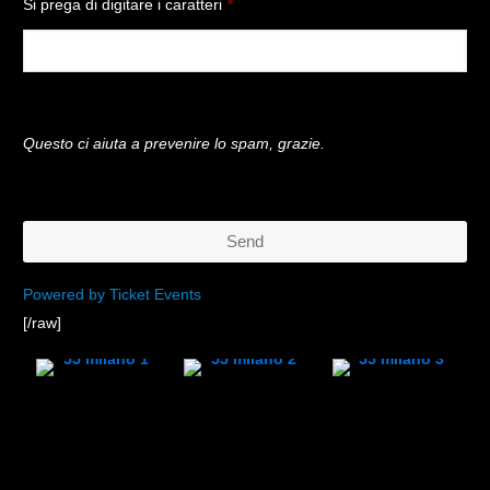
Si prega di digitare i caratteri
*
Questo ci aiuta a prevenire lo spam, grazie.
Send
This
Powered by Ticket Events
[/raw]
field
should
be
left
blank