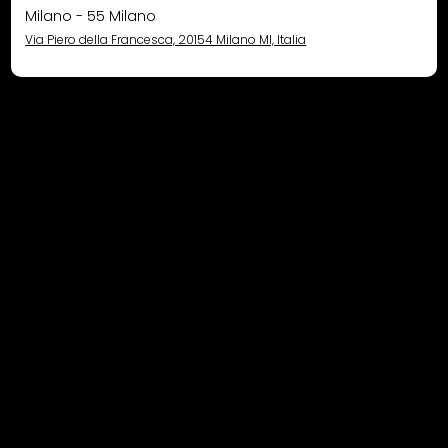
Milano - 55 Milano
Via Piero della Francesca, 20154 Milano MI, Italia