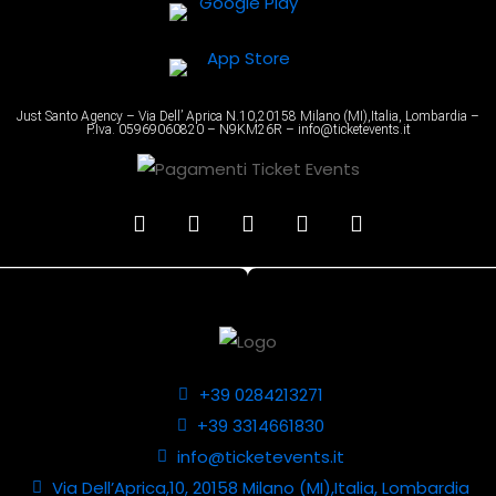
Just Santo Agency – Via Dell’ Aprica N.10,20158 Milano (MI),Italia, Lombardia –
P.Iva. 05969060820 – N9KM26R – info@ticketevents.it
+39 0284213271
+39 3314661830
info@ticketevents.it
Via Dell’Aprica,10, 20158 Milano (MI),Italia, Lombardia