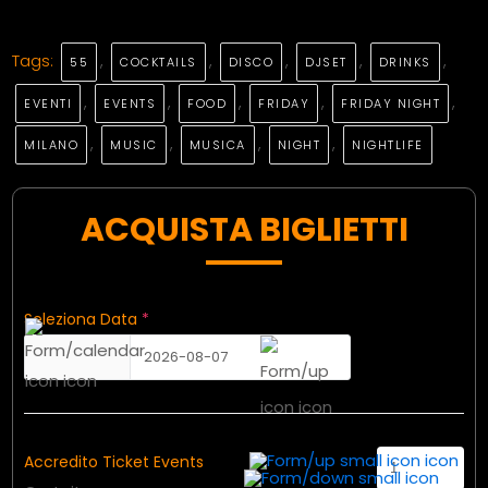
Tags:
,
,
,
,
,
55
COCKTAILS
DISCO
DJSET
DRINKS
,
,
,
,
,
EVENTI
EVENTS
FOOD
FRIDAY
FRIDAY NIGHT
,
,
,
,
MILANO
MUSIC
MUSICA
NIGHT
NIGHTLIFE
ACQUISTA BIGLIETTI
Seleziona Data
*
2026-08-07
Accredito Ticket Events