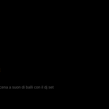
t
na a suon di balli con il dj set