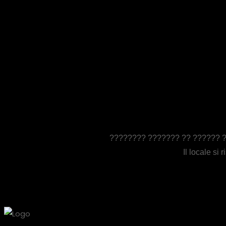
???????? ??????? ?? ?????? ??
Il locale si