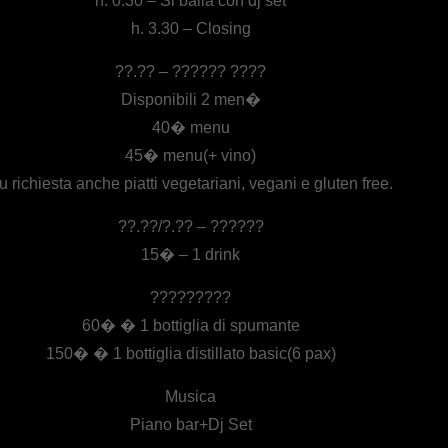
h. 0.30 – Si balla con dj set
h. 3.30 – Closing
??.?? – ?????? ????
Disponibili 2 men�
40� menu
45� menu(+ vino)
u richiesta anche piatti vegetariani, vegani e gluten free.
??.??/?.?? – ??????
15� – 1 drink
?????????
60� � 1 bottiglia di spumante
150� � 1 bottiglia distillato basic(6 pax)
Musica
Piano bar+Dj Set