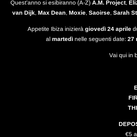
Quest’anno si esibiranno (A-Z)
A.M. Project
,
El
van Dijk
,
Max Dean
,
Moxie
,
Saoirse
,
Sarah S
Appetite Ibiza inizierà
giovedì 24 aprile
d
al
martedì
nelle seguenti date:
27 
Vai qui in 
FI
TH
DEPO
€5 a