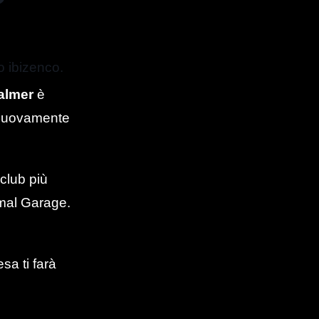
o ibizenco.
Palmer
è
nuovamente
 club più
imal Garage.
sa ti farà