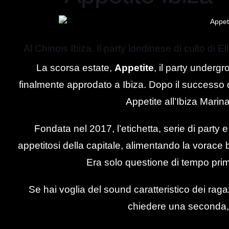
Al Chinois Ibiza. Il party londinese di culto di 
La scorsa estate,
Appetite
, il party underg
finalmente approdato a Ibiza. Dopo il successo d
Appetite all’Ibiza Marina
Fondata nel 2017, l’etichetta, serie di party e
appetitosi della capitale, alimentando la vorace
Era solo questione di tempo pri
Se hai voglia del sound caratteristico dei rag
chiedere una seconda, t