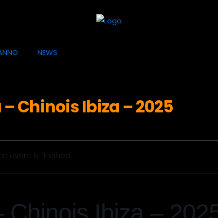
ANNO
NEWS
 – Chinois Ibiza – 2025
he event is finished.
– Chinois Ibiza – 202