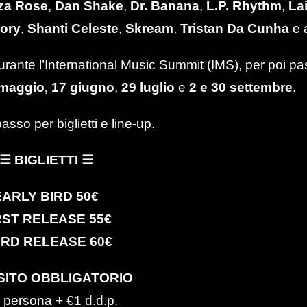
iza Rose
,
Dan Shake
,
Dr. Banana
,
L.P. Rhythm
,
La
tory
,
Shanti Celeste
,
Skream
,
Tristan Da Cunha
e a
urante l’International Music Summit (IMS), per poi p
maggio,
17 giugno
,
29 luglio
e
2 e 30 settembre
.
basso per biglietti e line-up.
☰ BIGLIETTI ☰
EARLY BIRD 50€
RST RELEASE 55€
IRD RELEASE 60€
SITO OBBLIGATORIO
 persona + €1 d.d.p.