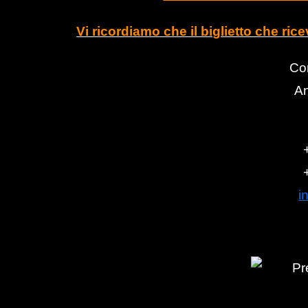
Vi ricordiamo che il biglietto che ric
Con
A
i