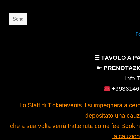
Send
This
Po
field
should
☰ TAVOLO A PA
be
☛ PRENOTAZI
left
Info 
blank
+3933146
Lo Staff di Ticketevents.it si impegnerà a cer
depositato una cauz
che a sua volta verrà trattenuta come fee Booking
la cauzione