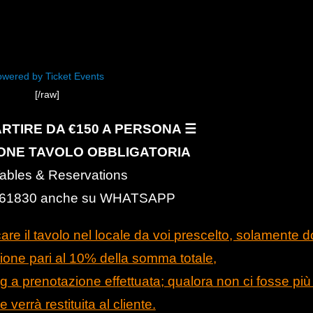
wered by Ticket Events
[/raw]
RTIRE DA €150 A PERSONA ☰
ONE TAVOLO OBBLIGATORIA
Tables & Reservations
61830 anche su WHATSAPP
care il tavolo nel locale da voi prescelto, solamente 
ione pari al 10% della somma totale,
 a prenotazione effettuata; qualora non ci fosse più 
 verrà restituita al cliente.