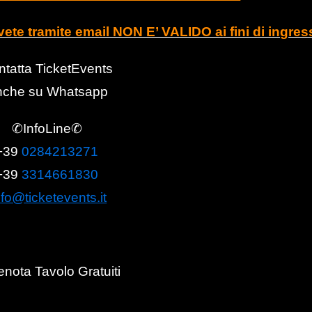
evete tramite email NON E’ VALIDO ai fini di ingres
tatta TicketEvents
nche su Whatsapp
✆InfoLine✆
+39
0284213271
+39
3314661830
nfo@ticketevents.it