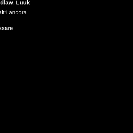
idlaw
,
Luuk
ltri ancora.
assare