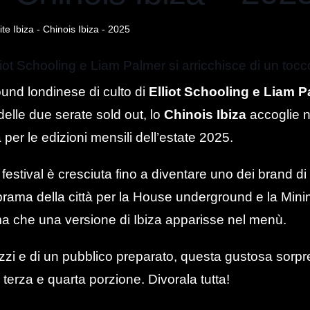
Elliot Schooling e Liam Palmer si arricchisce di un tocc
round londinese di culto di
Elliot Schooling e Liam 
elle due serate sold out, lo
Chinois Ibiza
accoglie 
 per le edizioni mensili dell’estate 2025.
 festival è cresciuta fino a diventare uno dei brand di
 brama della città per la House underground e la Min
ma che una versione di Ibiza apparisse nel menù.
azzi e di un pubblico preparato, questa gustosa sorpre
erza e quarta porzione. Divorala tutta!