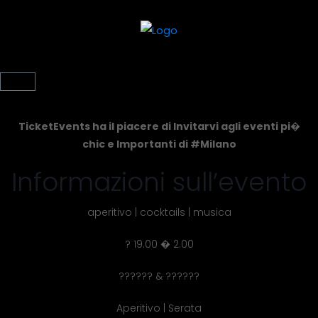
TicketEvents ha il piacere di Invitarvi agli eventi pi�
chic e Importanti di #Milano
Informazioni sull’evento
aperitivo | cocktails | musica
? 19.00 � 2.00
?????? & ??????
Aperitivo | Serata