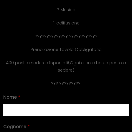
? Musica
Filodiffusione
?????????????? ????????????
Prenotazione Tavolo Obbligatoria
400 posti a sedere disponibili(Ogni cliente ha un posto a
sedere)
??? ?????????:
Nome
*
Cognome
*