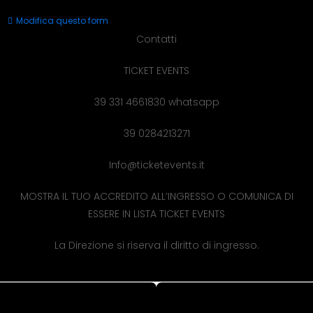
Questo
Modifica questo form
campo
Contatti
deve
TICKET EVENTS
essere
lasciato
39 331 4661830 whatsapp
vuoto
39 0284213271
Info@ticketevents.it
MOSTRA IL TUO ACCREDITO ALL’INGRESSO O COMUNICA DI
ESSERE IN LISTA TICKET EVENTS
La Direzione si riserva il diritto di ingresso.