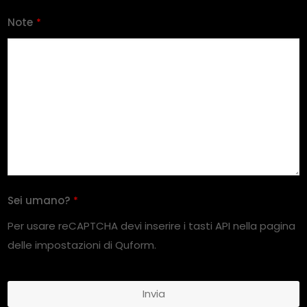
Note
*
Sei umano?
*
Per usare reCAPTCHA devi inserire i tasti API nella pagina
delle impostazioni di Quform.
Invia