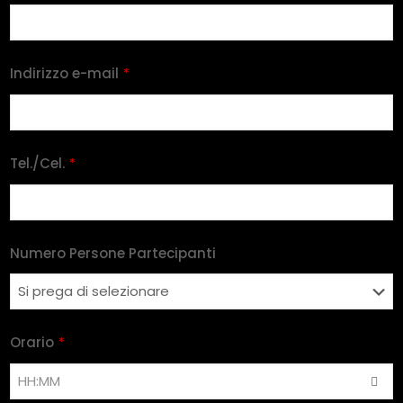
Indirizzo e-mail
*
Tel./Cel.
*
Numero Persone Partecipanti
Orario
*