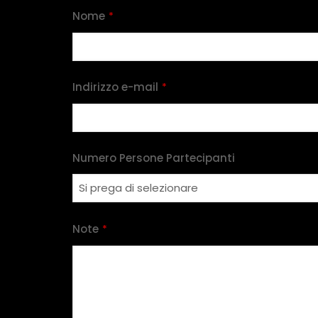
Nome
*
Indirizzo e-mail
*
Numero Persone Partecipanti
Note
*