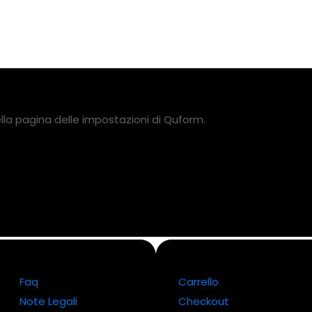
ella pagina delle impostazioni di Quform.
Faq
Carrello
Note Legali
Checkout