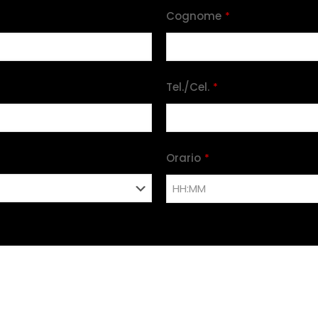
Cognome
*
Tel./Cel.
*
Orario
*