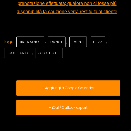
prenotazione effettuata; qualora non ci fosse più
disponibilità la cauzione verrà restituita al cliente
Tags:
,
,
,
,
BBC RADIO 1
DANCE
EVENTI
IBIZA
,
POOL PARTY
ROCK HOTEL
+ Aggiungi a Google Calendar
+ iCal / Outlook export