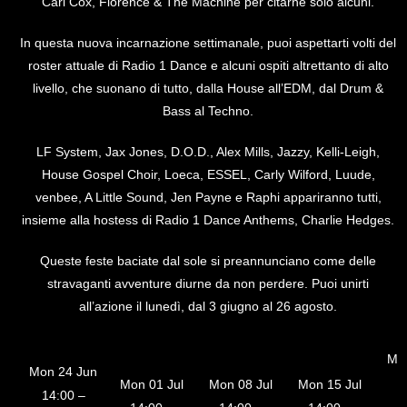
Carl Cox, Florence & The Machine per citarne solo alcuni.
In questa nuova incarnazione settimanale, puoi aspettarti volti del
roster attuale di Radio 1 Dance e alcuni ospiti altrettanto di alto
livello, che suonano di tutto, dalla House all’EDM, dal Drum &
Bass al Techno.
LF System, Jax Jones, D.O.D., Alex Mills, Jazzy, Kelli-Leigh,
House Gospel Choir, Loeca, ESSEL, Carly Wilford, Luude,
venbee, A Little Sound, Jen Payne e Raphi appariranno tutti,
insieme alla hostess di Radio 1 Dance Anthems, Charlie Hedges.
Queste feste baciate dal sole si preannunciano come delle
stravaganti avventure diurne da non perdere. Puoi unirti
all’azione il lunedì, dal 3 giugno al 26 agosto.
Mon
Mon 24 Jun
1
Mon 01 Jul
Mon 08 Jul
Mon 15 Jul
14:00 –