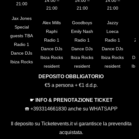
14:00 –
14:00 –
14:00 –
21:00
21:00
21:00
21:00
Jax Jones
Alex Mills
Goodboys
Jazzy
G
Special
Raphi
Emily Nash
Loeca
guests TBA
Radio 1
Radio 1
Radio 1
Ze
Radio 1
Dance DJs
Dance DJs
Dance DJs
R
Dance DJs
Ibiza Rocks
Ibiza Rocks
Ibiza Rocks
Da
Ibiza Rocks
resident
resident
resident
Ibi
resident
DJs
DJs
DJs
re
DEPOSITO OBBLIGATORIO
DJs
€5 a persona + €1 d.d.p.
Mon 19 Aug
Mon
☛ INFO & PRENOTAZIONE TICKET
Mon 29 Jul
Mon 05 Aug
14:00 –
1
☎️ +393314661830 anche su WHATSAPP
14:00 –
14:00 –
Mon 12 Aug
21:00
21:00
21:00
14:00 –
Il deposito su Ticketevents.it
vi garantisce la prevendita
21:00
Connor
C
acquistata.
Billy Gillies
Kelli-Leigh
Coates
H