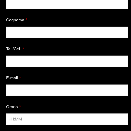
Cognome
*
Tel./Cel.
*
E-mail
*
Orario
*