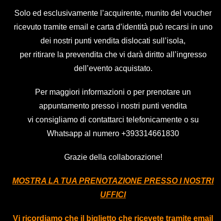
Hannah
Carly
venbee
Special
C
Solo ed esclusivamente l’acquirente, munito del voucher
Boleyn
Wilford
Radio 1
guests TBA
C
ricevuto tramite email e carta d’identità può recarsi in uno
Radio 1
Radio 1
Dance DJs
Radio 1
R
dei nostri punti vendita dislocati sull’isola,
Dance DJs
Dance DJs
Ibiza Rocks
Dance DJs
Da
per ritirare la prevendita che vi darà diritto all’ingresso
Ibiza Rocks
Ibiza Rocks
resident
Ibiza Rocks
Ibi
dell’evento acquistato.
resident
resident
DJs
resident
re
DJs
DJs
Per maggiori informazioni o per prenotare un
DJs
appuntamento presso i nostri punti vendita
vi consigliamo di contattarci telefonicamente o su
Whatsapp al numero
+393314661830
Grazie della collaborazione!
MOSTRA LA TUA PRENOTAZIONE PRESSO I NOSTRI
UFFICI
Vi ricordiamo che il biglietto che ricevete tramite email