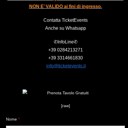
NON E’ VALIDO ai fini di ingresso.
Contatta TicketEvents
Anche su Whatsapp
✆InfoLine✆
+39
0284213271
+39
3314661830
info@ticketevents.it
[raw]
Nome
*