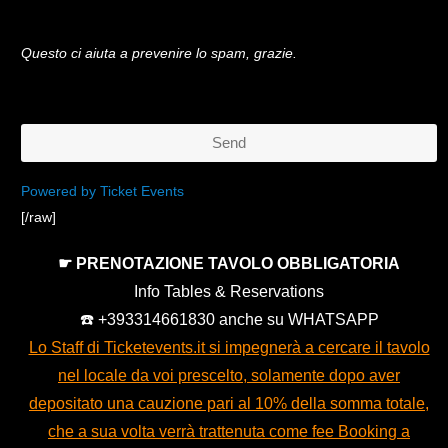
Questo ci aiuta a prevenire lo spam, grazie.
Send
This
Powered by Ticket Events
[/raw]
field
should
☛ PRENOTAZIONE TAVOLO OBBLIGATORIA
be
Info Tables & Reservations
left
☎️ +393314661830 anche su WHATSAPP
blank
Lo Staff di Ticketevents.it si impegnerà a cercare il tavolo
nel locale da voi prescelto, solamente dopo aver
depositato una cauzione pari al 10% della somma totale,
che a sua volta verrà trattenuta come fee Booking a