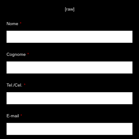
[raw]
Nome
*
Cognome
*
Tel./Cel.
*
E-mail
*