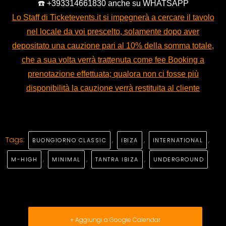
☎️ +393314661830 anche su WHATSAPP
Lo Staff di Ticketevents.it si impegnerà a cercare il tavolo
nel locale da voi prescelto, solamente dopo aver
depositato una cauzione pari al 10% della somma totale,
che a sua volta verrà trattenuta come fee Booking a
prenotazione effettuata; qualora non ci fosse più
disponibilità la cauzione verrà restituita al cliente
Tags:
,
,
,
BUONGIORNO CLASSIC
IBIZA
INTERNATIONAL
,
,
,
M-HIGH
MINIMAL
TANTRA IBIZA
UNDERGROUND
+ Aggiungi a Google Calendar