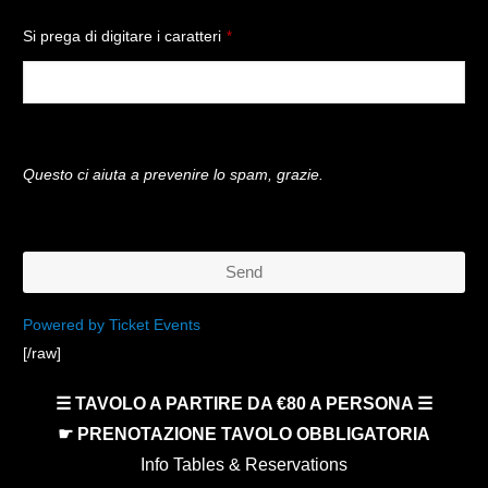
Si prega di digitare i caratteri
*
Questo ci aiuta a prevenire lo spam, grazie.
Send
This
Powered by Ticket Events
[/raw]
field
should
☰ TAVOLO A PARTIRE DA €80 A PERSONA ☰
be
☛ PRENOTAZIONE TAVOLO OBBLIGATORIA
left
Info Tables & Reservations
blank