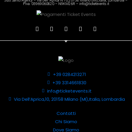
Just Santo Agency – Via Dell’ Aprica N.10,20158 Milano (MI),Italia, Lombardia –
P.Iva. 05969060820 – N9KM26R – info@ticketevents.it
+39 0284213271
+39 3314661830
info@ticketevents.it
Via Dell’Aprica,10, 20158 Milano (MI),Italia, Lombardia
Contatti
Chi Siamo
Dove Siamo