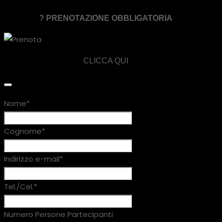
? PRENOTAZIONE OBBLIGATORIA
CLICCA QUI
Nome
*
Cognome
*
Indirizzo e-mail
*
Tel./Cel.
*
Numero Persone Partecipanti