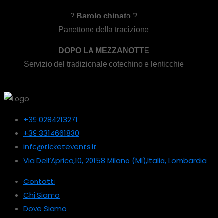
?
Barolo chinato
?
Panettone della tradizione
DOPO LA MEZZANOTTE
Servizio del tradizionale cotechino e lenticchie
+39 0284213271
+39 3314661830
info@ticketevents.it
Via Dell’Aprica,10, 20158 Milano (MI),Italia, Lombardia
Contatti
Chi Siamo
Dove Siamo