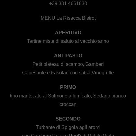
+39 331 4661830
MENU La Risacca Bistrot
APERITIVO
Tartine miste di saluto al vecchio anno
ANTIPASTO
Petit plateau di scampo, Gamberi
Capesante e Fasolari con salsa Vinegrette
PRIMO
tino mantecato al Salmone affumicato, Sedano bianco
croccan
SECONDO
Turbante di Spigola agli aromi
con Gambero Rosa e Pur� di Patate Viola