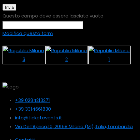
Invia
Questo campo deve essere lasciato vuoto
Modifica questo form
+39 0284213271
+39 3314661830
info@ticketevents.it
Via Dell’Aprica,10, 20158 Milano (MI),Italia, Lombardia
Contatti