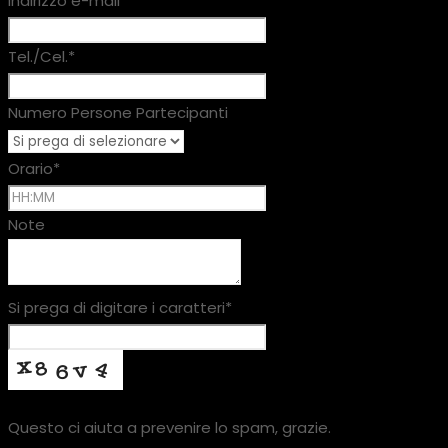
Indirizzo e-mail
*
Tel./Cel.
*
Numero Persone Partecipanti
Orario
*
Note
Si prega di digitare i caratteri
*
Questo ci aiuta a prevenire lo spam, grazie.