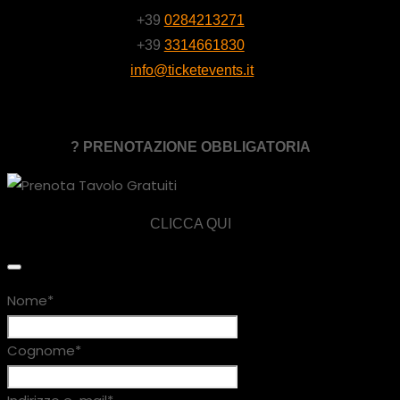
+39
0284213271
+39
3314661830
info@ticketevents.it
? PRENOTAZIONE OBBLIGATORIA
CLICCA QUI
Nome
*
Cognome
*