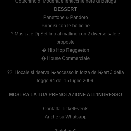
Cotechino di Modena e lenticchie nere di Beluga
DESSERT
Panettone & Pandoro
Brindisi con le bollicine
? Musica e Dj Set fino al mattino con 2 diverse sale e
proposte
� Hip Hop Reggaeton
� House Commerciale
?? Il locale si riserva l�accesso in forza dell�art 3 della
legge 94 del 15 luglio 2009.
MOSTRA LA TUA PRENOTAZIONE ALL’INGRESSO
Contatta TicketEvents
Anche su Whatsapp
?InfoLine?