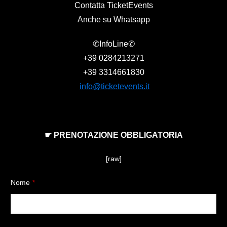
Contatta TicketEvents
Anche su Whatsapp
✆InfoLine✆
+39
0284213271
+39
3314661830
info@ticketevents.it
☛ PRENOTAZIONE OBBLIGATORIA
[raw]
Nome
*