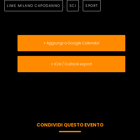
,
,
LIME MILANO CAPODANNO
SCI
SPORT
+ Aggiungi a Google Calendar
+ iCal / Outlook export
CONDIVIDI QUESTO EVENTO