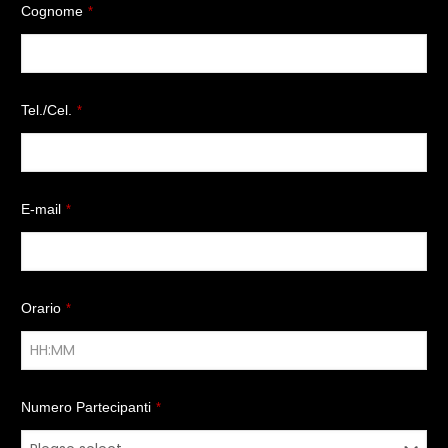
Cognome
*
Tel./Cel.
*
E-mail
*
Orario
*
Numero Partecipanti
*