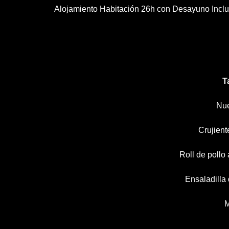
Alojamiento Habitación 26h con Desayuno Inclui
T
Nue
Crujien
Roll de pollo
Ensaladilla 
M