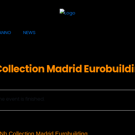
ANNO
NEWS
llection Madrid Eurobuild
he event is finished.
h Collection Madrid Eurobuilding