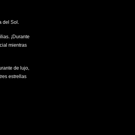
a del Sol.
ilias. ¡Durante
cial mientras
rante de lujo,
res estrellas