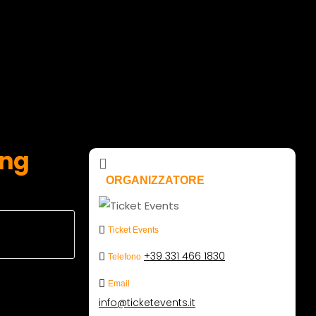
ing
ORGANIZZATORE
Ticket Events
+39 331 466 1830
Telefono
Email
info@ticketevents.it