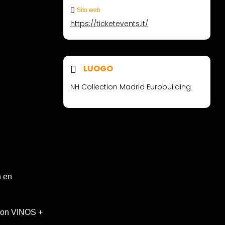
Sito web
https://ticketevents.it/
LUOGO
NH Collection Madrid Eurobuilding
n en
con VINOS +