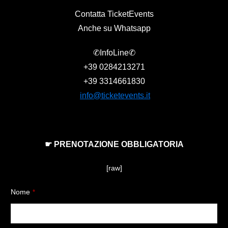
Contatta TicketEvents
Anche su Whatsapp
✆InfoLine✆
+39
0284213271
+39
3314661830
info@ticketevents.it
☛ PRENOTAZIONE OBBLIGATORIA
[raw]
Nome
*