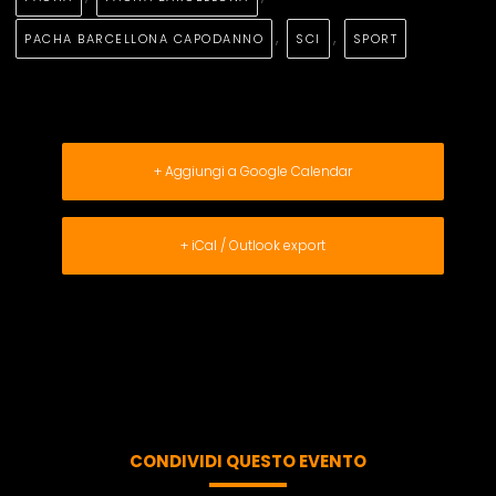
,
,
PACHA BARCELLONA CAPODANNO
SCI
SPORT
+ Aggiungi a Google Calendar
+ iCal / Outlook export
CONDIVIDI QUESTO EVENTO