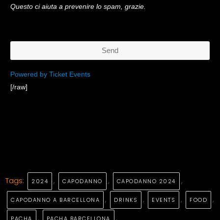
Questo ci aiuta a prevenire lo spam, grazie.
Send
This
Powered by Ticket Events
[/raw]
field
should
be
left
blank
Tags:
,
,
,
2024
CAPODANNO
CAPODANNO 2024
,
,
,
,
CAPODANNO A BARCELLONA
DRINKS
EVENTS
FOOD
,
,
PACHA
PACHA BARCELLONA