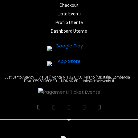
Checkout
Lista Eventi
Profilo Utente
Dashboard Utente
Just Santo Agency – Via Dell’ Aprica N.10,20158 Milano (MI),Italia, Lombardia –
P.Iva. 05969060820 – N9KM26R – info@ticketevents.it