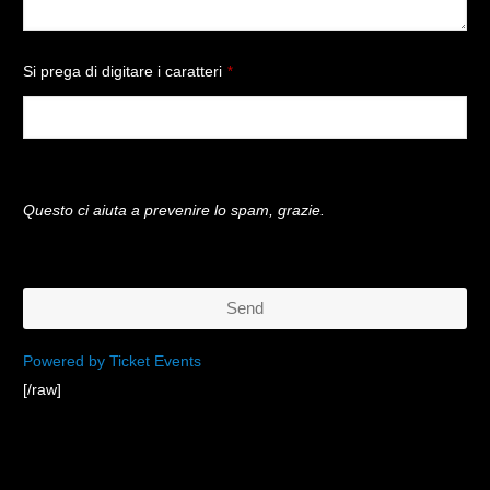
Si prega di digitare i caratteri
*
Questo ci aiuta a prevenire lo spam, grazie.
Send
This
Powered by Ticket Events
[/raw]
field
should
be
left