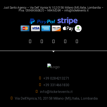
Just Santo Agency – Via Dell’ Aprica N.10,20158 Milano (MI),Italia, Lombardia –
P.Iva. 05969060820 – N9KM26R – info@ticketevents.it
+39 0284213271
+39 3314661830
info@ticketevents.it
Via Dell’Aprica,10, 20158 Milano (MI),Italia, Lombardia