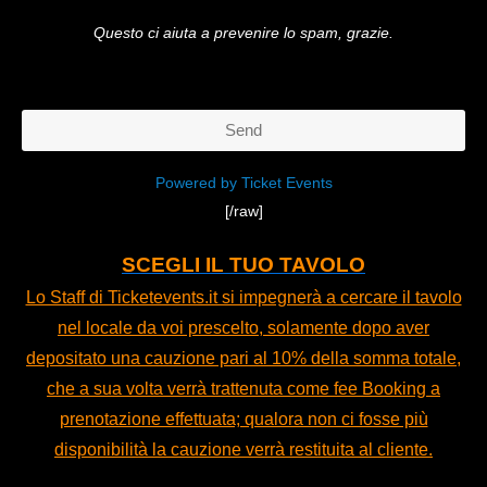
Questo ci aiuta a prevenire lo spam, grazie.
Send
This
Powered by Ticket Events
[/raw]
field
should
SCEGLI IL TUO TAVOLO
be
Lo Staff di Ticketevents.it si impegnerà a cercare il tavolo
left
nel locale da voi prescelto, solamente dopo aver
blank
depositato una cauzione pari al 10% della somma totale,
che a sua volta verrà trattenuta come fee Booking a
prenotazione effettuata; qualora non ci fosse più
disponibilità la cauzione verrà restituita al cliente.