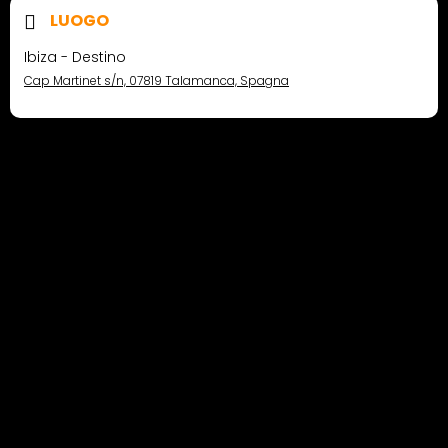
LUOGO
Ibiza - Destino
Cap Martinet s/n, 07819 Talamanca, Spagna