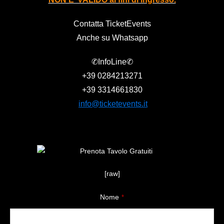
Contatta TicketEvents
Anche su Whatsapp
✆InfoLine✆
+39
0284213271
+39
3314661830
info@ticketevents.it
[raw]
Nome
*