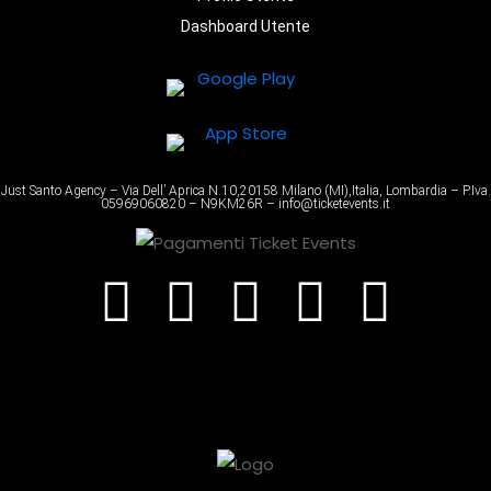
Dashboard Utente
Just Santo Agency – Via Dell’ Aprica N.10,20158 Milano (MI),Italia, Lombardia – P.Iva.
05969060820 – N9KM26R – info@ticketevents.it