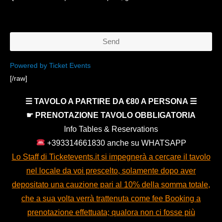
Send
This
Powered by Ticket Events
[/raw]
field
should
☰ TAVOLO A PARTIRE DA €80 A PERSONA ☰
be
☛ PRENOTAZIONE TAVOLO OBBLIGATORIA
left
Info Tables & Reservations
blank
+393314661830 anche su WHATSAPP
Lo Staff di Ticketevents.it si impegnerà a cercare il tavolo
nel locale da voi prescelto, solamente dopo aver
depositato una cauzione pari al 10% della somma totale,
che a sua volta verrà trattenuta come fee Booking a
prenotazione effettuata; qualora non ci fosse più