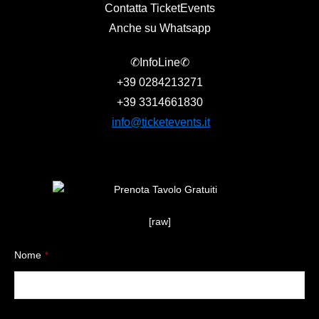
Contatta TicketEvents
Anche su Whatsapp
✆InfoLine✆
+39
0284213271
+39
3314661830
info@ticketevents.it
[raw]
Nome
*