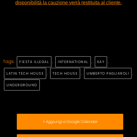
disponibilità la cauzione verrà restituita al cliente.
Tags:
,
,
,
FIESTA ILLEGAL
INTERNATIONAL
KAY
,
,
,
LATIN TECH HOUSE
TECH HOUSE
UMBERTO PAGLIAROLI
UNDERGROUND
+ Aggiungi a Google Calendar