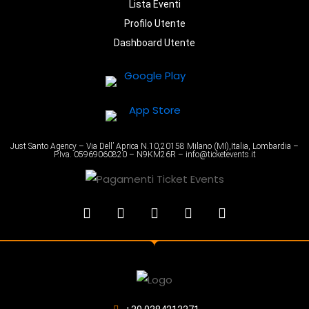
Lista Eventi
Profilo Utente
Dashboard Utente
Just Santo Agency – Via Dell’ Aprica N.10,20158 Milano (MI),Italia, Lombardia –
P.Iva. 05969060820 – N9KM26R – info@ticketevents.it