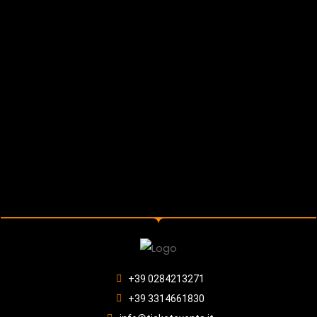
+39 0284213271
+39 3314661830