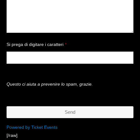
Si prega di digitare i caratteri
*
Questo ci aiuta a prevenire lo spam, grazie.
Send
This
Powered by Ticket Events
[/raw]
field