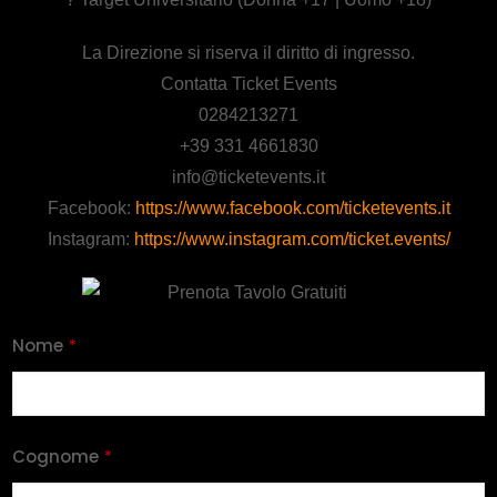
La Direzione si riserva il diritto di ingresso.
Contatta Ticket Events
0284213271
+39 331 4661830
info@ticketevents.it
Facebook:
https://www.facebook.com/ticketevents.it
Instagram:
https://www.instagram.com/ticket.events/
Nome
*
Cognome
*