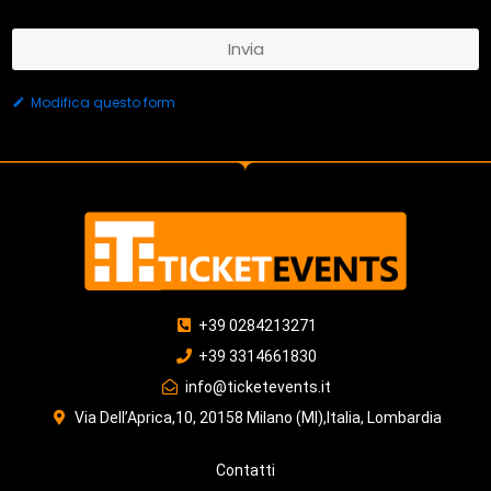
Invia
Questo
Modifica questo form
campo
deve
essere
lasciato
vuoto
+39 0284213271
+39 3314661830
info@ticketevents.it
Via Dell’Aprica,10, 20158 Milano (MI),Italia, Lombardia
Contatti