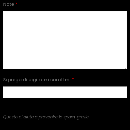
Note
*
Si prega di digitare i caratteri
*
Questo ci aiuta a prevenire lo spam, grazie.