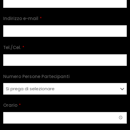
Indirizzo e-mail
*
Tel./Cel.
*
Numero Persone Partecipanti
Orario
*