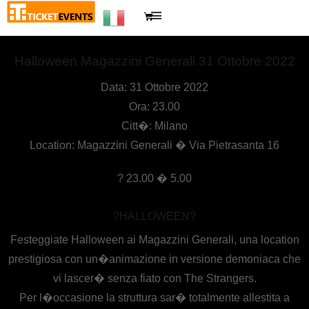
Halloween Magazzini Generali 31 Ottobre 2022
Data: 31 Ottobre 2022
Ora: 23.00
Citt�: Milano
Location: Magazzini Generali � Via Pietrasanta 16
? 23.00 � 5.00
?
HALLOWEEN
?
Festeggiate Halloween ai Magazzini Generali, una location
prestigiosa con un�animazione in versione demoniaca che
vi lascer� senza fiato con The Strangers.
Per l�occasione la struttura sar� totalmente allestita a