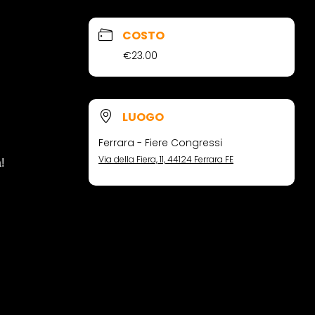
COSTO
€23.00
LUOGO
Ferrara - Fiere Congressi
Via della Fiera, 11, 44124 Ferrara FE
!