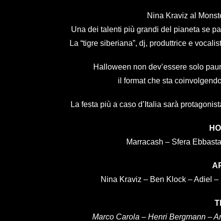
Nina Kraviz al Monste
Una dei talenti più grandi del pianeta se pa
La “tigre siberiana”, dj, produttrice e vocal
Halloween non dev’essere solo pau
il format che sta coinvolgendo t
La festa più a caso d’Italia sarà protagoni
HO
Marracash – Sfera Ebbast
A
Nina Kraviz – Ben Klock – Adiel – 
T
Marco Carola –
Henri Bergmann –
A