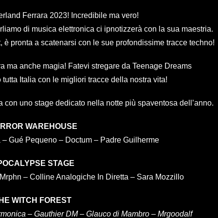
rland Ferrara 2023! Incredibile ma vero!
rliamo di musica elettronica ci ipnotizzerà con la sua maestria.
ist, è pronta a scatenarsi con le sue profondissime tracce techno!
ra ma anche magia! Fatevi stregare da Teenage Dreams
utta Italia con le migliori tracce della nostra vita!
sta con uno stage dedicato nella notte più spaventosa dell’anno.
RROR WAREHOUSE
a – Gué Pequeno – Doctum – Padre Guilherme
POCALYPSE STAGE
Mrphn – Colline Analogiche In Diretta – Sara Mozzillo
HE WITCH FOREST
rmonica –
Gauthier DM –
Glauco di Mambro –
Mrgoodalf