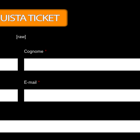
[raw]
Cognome
*
E-mail
*