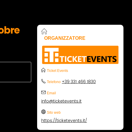
tobre
ORGANIZZATORE
Ticket Events
+39 331 466 1830
Telefono
Email
info@ticketevents.it
Sito web
https://ticketevents.it/