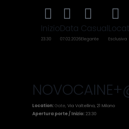
Inizio
Data
Casual
Locat
23:30
07.02.2026
Elegante
Esclusiva
NOVOCAINE+@
Location:
Gate,
Via Valtellina, 21 Milano
Apertura porte / Inizio:
23:30