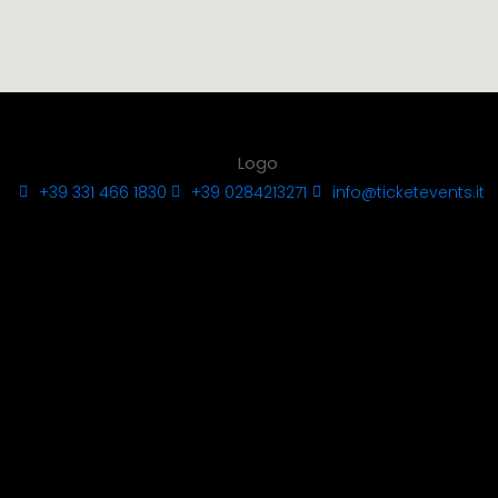
+39 331 466 1830
+39 0284213271
info@ticketevents.it