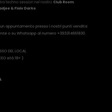
tra techno session nel nostro
Club Room
.
djee & Flaiv Darko
.
 un appuntamento presso i nostri punti vendita
amente o su Whatsapp al numero +393314661830
ESSO DEL LOCAL
EO età 18+ )
A