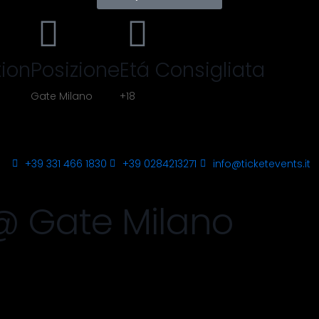
ion
Posizione
Etá Consigliata
Gate Milano
+18
+39 331 466 1830
+39 0284213271
info@ticketevents.it
 Gate Milano