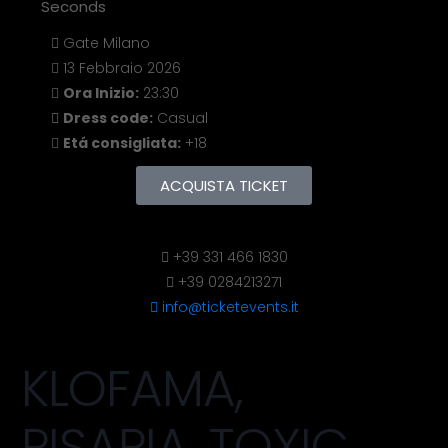
Seconds
Gate Milano
13 Febbraio 2026
Ora Inizio:
23:30
Dress code:
Casual
Etá consigliata:
+18
ACQUISTA TICKET
+39 331 466 1830
+39 0284213271
info@ticketevents.it
KLOFAMA,
PISAPIA, TOXIC