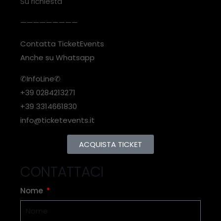
Su richiesta
—————————
Contatta TicketEvents
Anche su Whatsapp
✆InfoLine✆
+39 0284213271
+39 3314661830
info@ticketevents.it
ACQUISTA TICKET
CONTATTACI
Nome