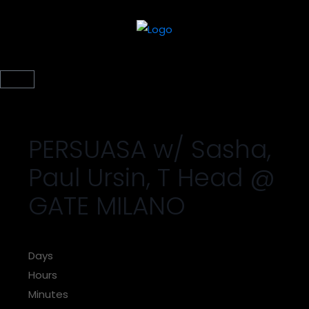
PERSUASA w/ Sasha,
Paul Ursin, T Head @
GATE MILANO
Days
Hours
Minutes