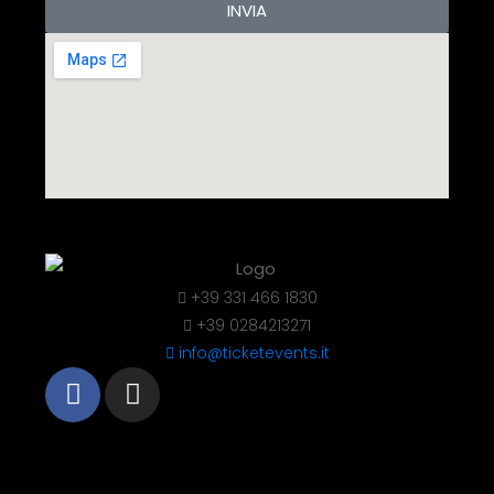
INVIA
+39 331 466 1830
+39 0284213271
info@ticketevents.it