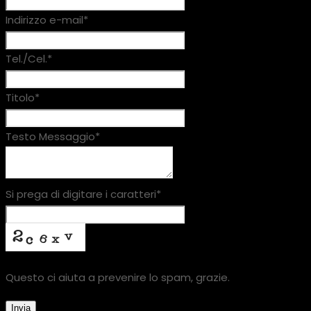
Indirizzo e-mail
*
Tel./Cel.
*
Titolo
*
Testo Messaggio
*
Si prega di digitare i caratteri
*
Questo ci aiuta a prevenire lo spam, grazie.
Invia