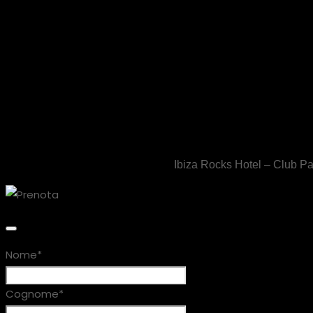
Ibiza Rocks Hotel – Club Pa
Nome
*
Cognome
*