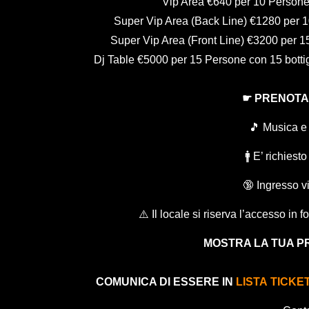
Vip Area €640 per 10 Persone 
Super Vip Area (Back Line) €1280 per 10
Super Vip Area (Front Line) €3200 per 15
Dj Table €5000 per 15 Persone con 15 bottig
☛ PRENOTA
🎵 Musica e 
🚹 E’ richies
🔞 Ingresso vi
⚠️ Il locale si riserva l’accesso in 
MOSTRA LA TUA P
COMUNICA DI ESSERE IN
LISTA TICKE