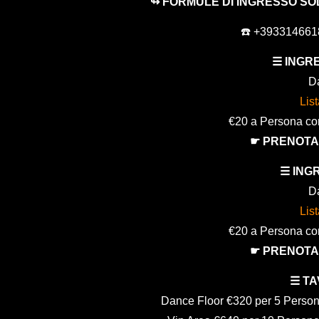
↬ FORMULE DI INGRESSO SO
☎️ +39331466
☰ INGR
Da
Lis
€20 a Persona con 
☛ PRENOTA
☰ ING
Da
Lis
€20 a Persona con 
☛ PRENOTA
☰ TA
Dance Floor €320 per 5 Persone