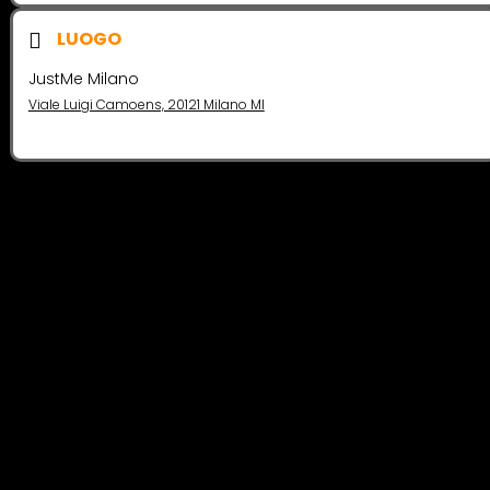
LUOGO
JustMe Milano
Viale Luigi Camoens, 20121 Milano MI