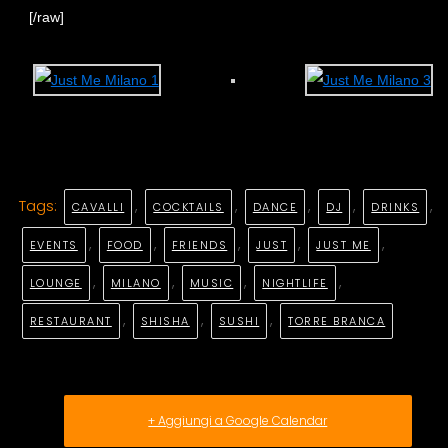
[/raw]
Tags:
,
,
,
,
,
CAVALLI
COCKTAILS
DANCE
DJ
DRINKS
,
,
,
,
,
EVENTS
FOOD
FRIENDS
JUST
JUST ME
,
,
,
,
LOUNGE
MILANO
MUSIC
NIGHTLIFE
,
,
,
RESTAURANT
SHISHA
SUSHI
TORRE BRANCA
+ Aggiungi a Google Calendar