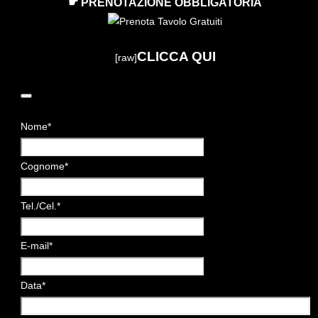
☛ PRENOTAZIONE OBBLIGATORIA
CLICCA QUI
[raw]
Nome
*
Cognome
*
Tel./Cel.
*
E-mail
*
Data
*