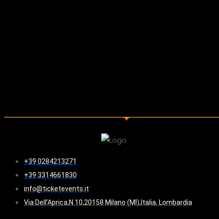
+39 0284213271
+39 3314661830
info@ticketevents.it
Via Dell’Aprica,N.10,20158 Milano (MI),Italia, Lombardia