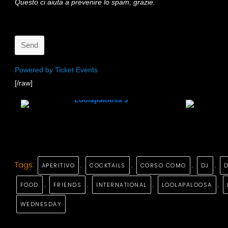
Questo ci aiuta a prevenire lo spam, grazie.
Send
This
Powered by Ticket Events
[/raw]
field
should
be
left
blank
Tags:
,
,
,
,
APERITIVO
COCKTAILS
CORSO COMO
DJ
D
,
,
,
,
FOOD
FRIENDS
INTERNATIONAL
LOOLAPALOOSA
WEDNESDAY