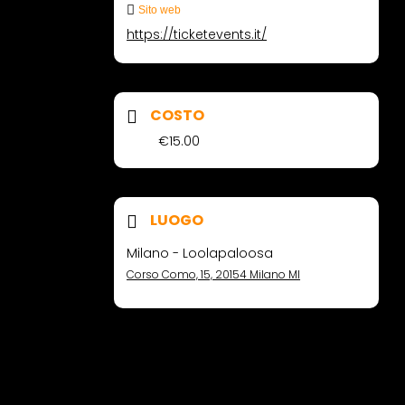
Sito web
https://ticketevents.it/
COSTO
€15.00
LUOGO
Milano - Loolapaloosa
Corso Como, 15, 20154 Milano MI