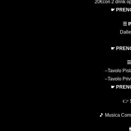
20€con 2 drink op
☛ PREN
☰ I
Dalle
☛ PREN
☰
–Tavolo Pis
–Tavolo Pri
☛ PREN
👉 
🎵 Musica Comme