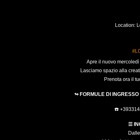
Location: 
#L
Apre il nuovo mercoledì d
Lasciamo spazio alla creati
Prenota ora il tu
↬ FORMULE DI INGRESSO
☎️ +39331
☰ I
Dalle