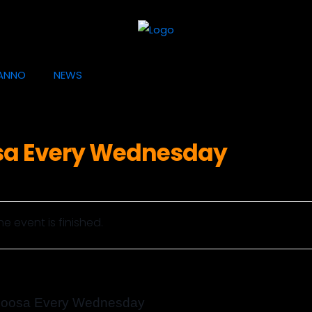
ANNO
NEWS
sa Every Wednesday
he event is finished.
loosa Every Wednesday