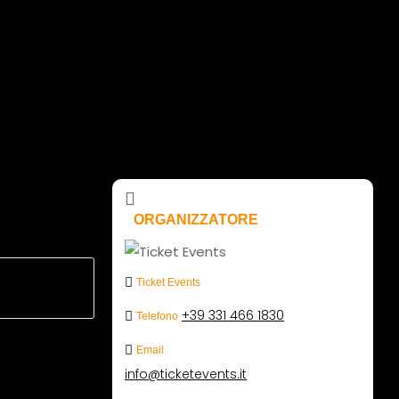
ORGANIZZATORE
Ticket Events
+39 331 466 1830
Telefono
Email
info@ticketevents.it