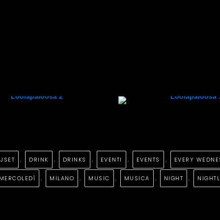
,
,
,
,
,
JSET
DRINK
DRINKS
EVENTI
EVENTS
EVERY WEDNE
,
,
,
,
,
MERCOLEDÌ
MILANO
MUSIC
MUSICA
NIGHT
NIGHTL