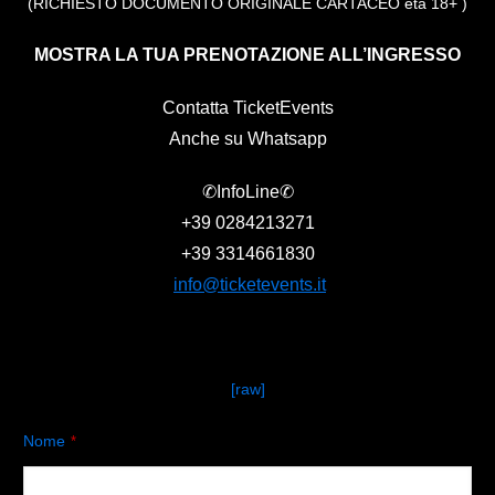
(RICHIESTO DOCUMENTO ORIGINALE CARTACEO età 18+ )
MOSTRA LA TUA PRENOTAZIONE ALL’INGRESSO
Contatta TicketEvents
Anche su Whatsapp
✆InfoLine✆
+39
0284213271
+39
3314661830
info@ticketevents.it
[raw]
Nome
*