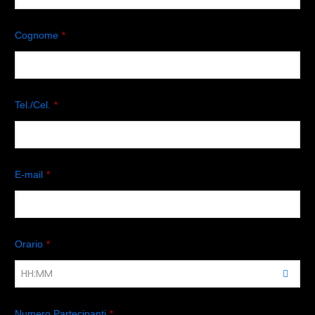
Cognome
*
Tel./Cel.
*
E-mail
*
Orario
*
Numero Partecipanti
*