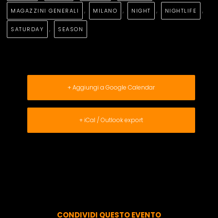
,
,
,
,
MAGAZZINI GENERALI
MILANO
NIGHT
NIGHTLIFE
,
SATURDAY
SEASON
+ Aggiungi a Google Calendar
+ iCal / Outlook export
CONDIVIDI QUESTO EVENTO