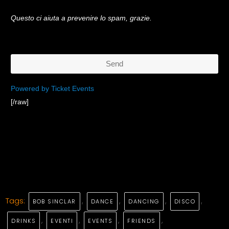
Questo ci aiuta a prevenire lo spam, grazie.
Send
This
Powered by Ticket Events
[/raw]
field
should
be
left
blank
Tags:
,
,
,
,
BOB SINCLAR
DANCE
DANCING
DISCO
,
,
,
,
DRINKS
EVENTI
EVENTS
FRIENDS