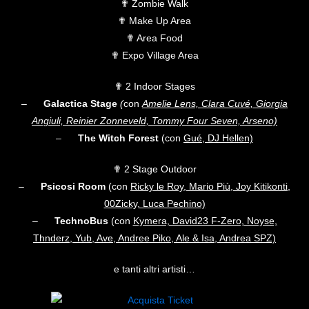
✟ Zombie Walk
✟ Make Up Area
✟ Area Food
✟ Expo Village Area
✟ 2 Indoor Stages
–
Galactica Stage
(
con
Amelie Lens, Clara Cuvé, Giorgia
Angiuli, Reinier Zonneveld, Tommy Four Seven, Arseno)
–
The Witch Forest
(con
Gué, DJ Hellen)
✟ 2 Stage Outdoor
–
Psicosi Room
(con
Ricky le Roy, Mario Più, Joy Kitikonti,
00Zicky, Luca Pechino)
–
TechnoBus
(con
Kymera, David23 F-Zero, Noyse,
Thnderz, Yub, Ave, Andree Piko, Ale & Isa, Andrea SPZ)
e tanti altri artisti…