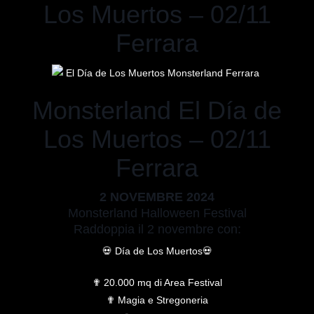
Los Muertos – 02/11
Ferrara
Monsterland El Día de
Los Muertos – 02/11
Ferrara
2 NOVEMBRE 2024
Monsterland Halloween Festival
Raddoppia il 2 novembre con:
💀 Día de Los Muertos💀
✟ 20.000 mq di Area Festival
✟ Magia e Stregoneria