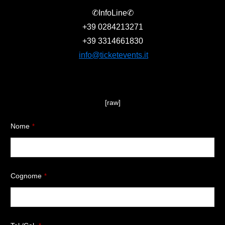
✆InfoLine✆
+39
0284213271
+39
3314661830
info@ticketevents.it
[raw]
Nome
*
Cognome
*