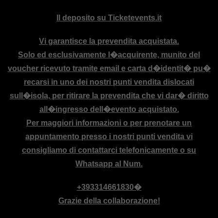
deve
Il deposito su Ticketevents.it
essere
lasciato
Vi garantisce la prevendita acquistata.
vuoto
Solo ed esclusivamente l�acquirente, munito del
voucher ricevuto tramite email e carta d�identit� pu�
recarsi in uno dei nostri punti vendita dislocati
sull�isola, per ritirare la prevendita che vi dar� diritto
all�ingresso dell�evento acquistato.
Per maggiori informazioni o per prenotare un
appuntamento presso i nostri punti vendita vi
consigliamo di contattarci telefonicamente o su
Whatsapp al Num.
+393314661830�
Grazie della collaborazione!