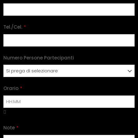
Tel./Cel.
*
Numero Persone Partecipanti
Orario
*
Note
*