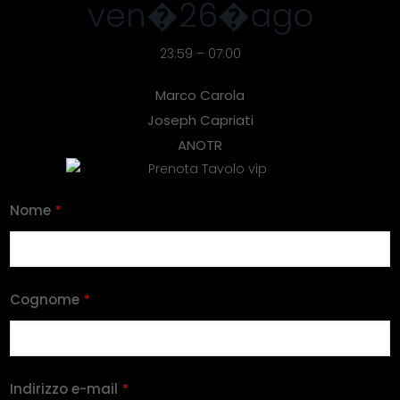
ven�26�ago
23:59 – 07:00
Marco Carola
Joseph Capriati
ANOTR
Nome
*
Cognome
*
Indirizzo e-mail
*