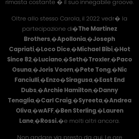
rimasta costante � il suo innegabile groove.
Oltre allo stesso Carola, il 2022 vedr� la
partecipazione di�
The Martinez
Brothers
,�
Apollonia
,�
Joseph
Capriati
,�
Loco Dice
,�
Michael Bibi
,�
Hot
Since 82
,�
Luciano
,�
Seth�
Troxler
,�
Paco
Osuna
,�
Joris Voorn
,�
Pete Tong
,�
Nic
Fanciulli
,�
Enzo�
Siragusa
,�
East End
Dubs
,�
Archie Hamilton
,�
Danny
Tenaglia
,�
Carl Craig
,�
Syreeta
,�
Andrea
Oliva
,�
wAFF
,�
Ben Sterling
,�
Lauren
Lane
,�
Rossi.
�e molti altri ancora.
Non andare via presto da qui. Le ore