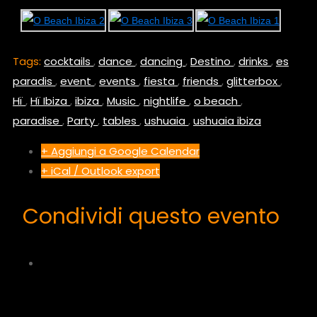
Tags:
cocktails
,
dance
,
dancing
,
Destino
,
drinks
,
es
paradis
,
event
,
events
,
fiesta
,
friends
,
glitterbox
,
Hï
,
Hï Ibiza
,
ibiza
,
Music
,
nightlife
,
o beach
,
paradise
,
Party
,
tables
,
ushuaia
,
ushuaia ibiza
+ Aggiungi a Google Calendar
+ iCal / Outlook export
Condividi questo evento