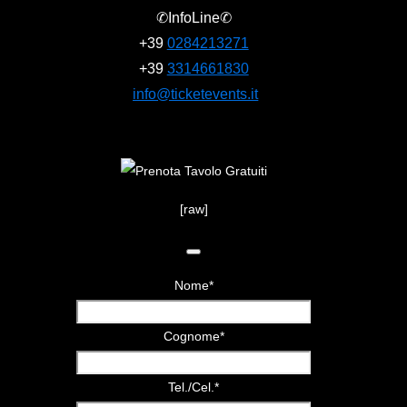
✆InfoLine✆
+39
0284213271
+39
3314661830
info@ticketevents.it
[raw]
Nome
*
Cognome
*
Tel./Cel.
*