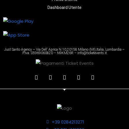
Dashboard Utente
Just Santo Agency – Via Dell’ Aprica N.10,20158 Milano (MI),Italia, Lombardia –
P.Iva. 05969060820 – N9KM26R – info@ticketevents.it
+39 0284213271