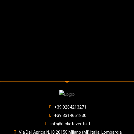
+39 0284213271
+39 3314661830
info@ticketevents.it
Via Dell’Aprica,N.10,20158 Milano (MI),Italia, Lombardia