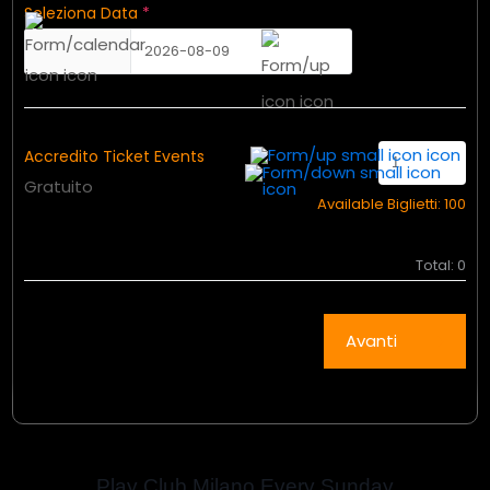
Seleziona Data
*
2026-08-09
Accredito Ticket Events
Gratuito
Available Biglietti:
100
Total:
0
Avanti
Play Club Milano Every Sunday