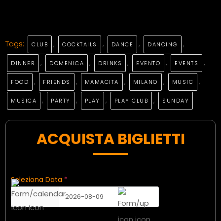
Tags:
,
,
,
,
CLUB
COCKTAILS
DANCE
DANCING
,
,
,
,
,
DINNER
DOMENICA
DRINKS
EVENTO
EVENTS
,
,
,
,
,
FOOD
FRIENDS
MAMACITA
MILANO
MUSIC
,
,
,
,
MUSICA
PARTY
PLAY
PLAY CLUB
SUNDAY
ACQUISTA BIGLIETTI
Seleziona Data
*
2026-08-09