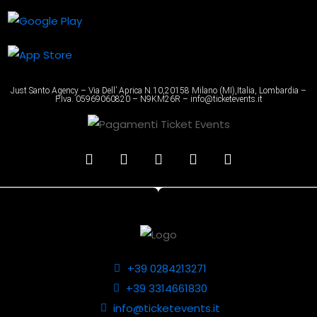
Just Santo Agency – Via Dell’ Aprica N.10,20158 Milano (MI),Italia, Lombardia –
P.Iva. 05969060820 – N9KM26R – info@ticketevents.it
+39 0284213271
+39 3314661830
info@ticketevents.it