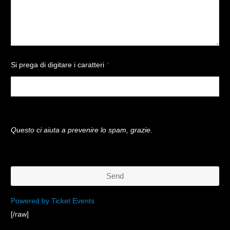
Si prega di digitare i caratteri
*
Questo ci aiuta a prevenire lo spam, grazie.
Send
This
Powered by Ticket Events
[/raw]
field
should