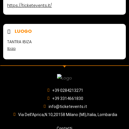
https://ticketevents.it/
LUOGO
TANTRA IBIZA
Ibiza
+39 0284213271
+39 3314661830
info@ticketevents.it
Via Dell’Aprica,N.10,20158 Milano (MI),Italia, Lombardia
Contatti