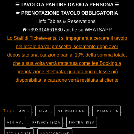
☰ TAVOLO A PARTIRE DA €80 A PERSONA ☰
be
☛ PRENOTAZIONE TAVOLO OBBLIGATORIA
left
Info Tables & Reservations
blank
☎️ +393314661830 anche su WHATSAPP
Lo Staff di Ticketevents.it si impegnerà a cercare il tavolo
nel locale da voi prescelto, solamente dopo aver
depositato una cauzione pari al 10% della somma totale,
che a sua volta verrà trattenuta come fee Booking a
prenotazione effettuata; qualora non ci fosse più
disponibilità la cauzione verrà restituita al cliente
Tags:
,
,
,
,
ARES
IBIZA
INTERNATIONAL
JP CANDELA
,
,
,
MINIMAL
PRIVACY IBIZA
TANTRA IBIZA
,
TECH HOUSE
UNDERGROUND