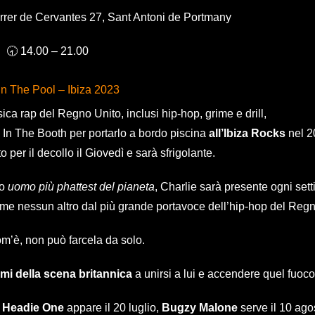
rrer de Cervantes 27, Sant Antoni de Portmany
🕣 14.00 – 21.00
 In The Pool – Ibiza 2023
ica rap del Regno Unito, inclusi hip-hop, grime e drill,
e In The Booth per portarlo a bordo piscina
all’Ibiza Rocks
nel 2
o per il decollo il Giovedì e sarà sfrigolante.
to
uomo più phattest del pianeta
, Charlie sarà presente ogni set
come nessun altro dal più grande portavoce dell’hip-hop del Regn
m’è, non può farcela da solo.
omi della scena britannica
a unirsi a lui e accendere quel fuoco
,
Headie One
appare il 20 luglio,
Bugzy Malone
serve il 10 ago