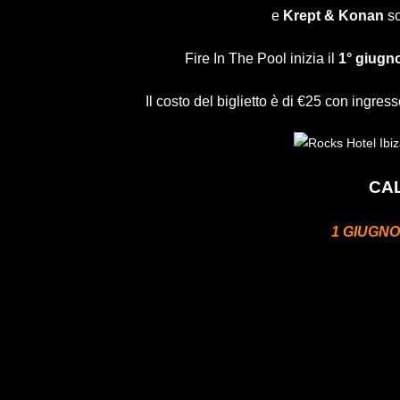
e
Krept & Konan
so
Fire In The Pool inizia il
1° giugn
Il costo del biglietto è di €25 con ingre
CA
1 GIUGNO