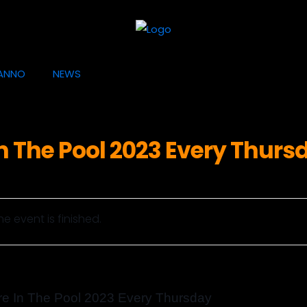
ANNO
NEWS
 In The Pool 2023 Every Thurs
he event is finished.
ire In The Pool 2023 Every Thursday