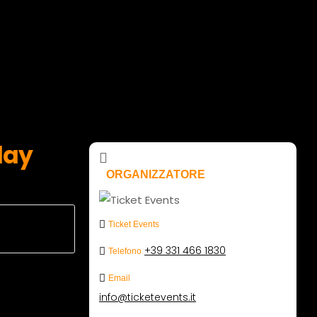
day
ORGANIZZATORE
Ticket Events
+39 331 466 1830
Telefono
Email
info@ticketevents.it