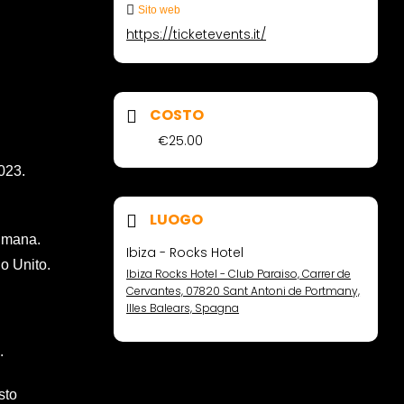
Sito web
https://ticketevents.it/
COSTO
€25.00
023.
LUOGO
timana.
Ibiza - Rocks Hotel
o Unito.
Ibiza Rocks Hotel - Club Paraiso, Carrer de
Cervantes, 07820 Sant Antoni de Portmany,
Illes Balears, Spagna
.
sto