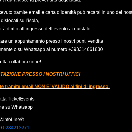
vuto tramite email e carta d’identità può recarsi in uno dei nost
dislocati sull’isola,
arà diritto all’ingresso dell’evento acquistato.
tare un appuntamento presso i nostri punti vendita
icamente o su Whatsapp al numero
+393314661830
ella collaborazione!
AZIONE PRESSO I NOSTRI UFFICI
ete tramite email NON E’ VALIDO ai fini di ingresso.
tta TicketEvents
he su Whatsapp
✆InfoLine✆
9
0284213271