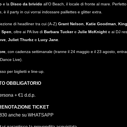
ro
e la
Disco da brivido
all’O Beach, il locale di fronte al mare. Perfetto 
 è il party in cui vorrai indossare paillettes e glitter extra.
lezione di headliner tra cui (A-Z)
Grant Nelson
,
Katie Goodman
,
King
 Spen
, oltre ai PA live di
Barbara Tucker
e
Julie McKnight
e ai DJ res
ove
,
Juliet Thurbz
e
Lucy Jane
.
bre
, con cadenza settimanale (tranne il 24 maggio e il 23 agosto, entr
Dance Live).
sso per biglietti e line-up.
TO OBBLIGATORIO
ersona + €1 d.d.p.
PRENOTAZIONE TICKET
1830 anche su WHATSAPP
it
vi garantisce la prevendita acquistata.