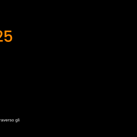
25
raverso gli