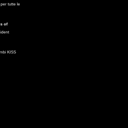
per tutte le
s of
ident
ambi KISS