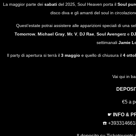
La maggior parte dei
sabati
del 2025, Soul Heaven porta il
Soul pu
disco diva e gli amanti del soul in circolazione,
Quest’estate potrai assistere alle apparizioni speciali di una se
Tomorrow
,
Michael Gray
,
Mr. V
,
DJ Rae
,
Soul Avengerz
e
DJ
settimanali
Jamie L
Il party di apertura si terrà il
3 maggio
e quello di chiusura il
4 otto
Vai qui in ba
DEPOSI
€5 a p
☛ INFO & 
☎️ +39331466
Il deposito su Ticketevents.