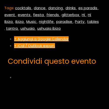
Tags:
cocktails
,
dance
,
dancing
,
drinks
,
es paradis
,
event
,
events
,
fiesta
,
friends
,
glitterbox
,
Hï
,
Hï
Ibiza
,
ibiza
,
Music
,
nightlife
,
paradise
,
Party
,
tables
,
tantra
,
ushuaia
,
ushuaia ibiza
+ Aggiungi a Google Calendar
+ iCal / Outlook export
Condividi questo evento