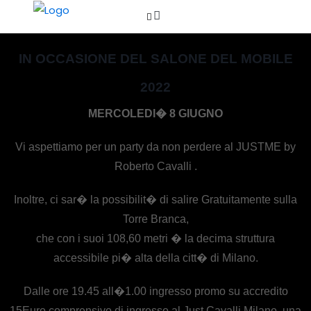
IN OCCASIONE DEL SALONE DEL MOBILE
2022
MERCOLEDI� 8 GIUGNO
Vi aspettiamo per un party da non perdere al JUSTME by
Roberto Cavalli .
Inoltre, ci sar� la possibilit� di salire Gratuitamente sulla
Torre Branca,
che con i suoi 108,60 metri � la decima struttura
accessibile pi� alta della citt� di Milano.
Dalle ore 19.45 all�1.00 ingresso promo su accredito
15Euro comprensivo di ingresso al Just Cavalli Milano, una