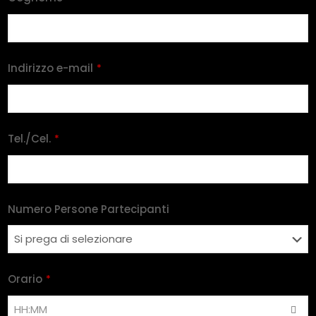
Indirizzo e-mail
*
Tel./Cel.
*
Numero Persone Partecipanti
Orario
*