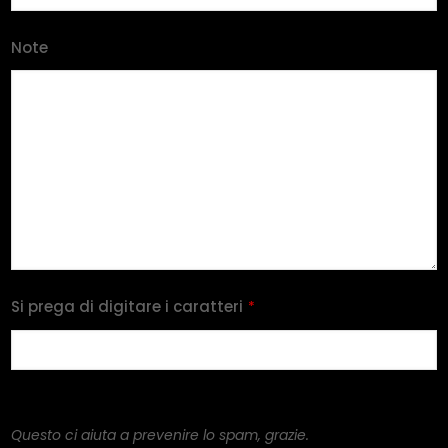
Note
Si prega di digitare i caratteri
*
Questo ci aiuta a prevenire lo spam, grazie.