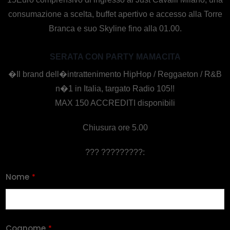
consumazione a scelta, buffet apertivo e accesso alla Torre
Branca e suo Skyline fino alla 01.00.
SERATA CON PARTY MAMACITA
�Il brand dell�intrattenimento HipHop / Reggaeton / R&B
n�1 in Italia, targato Radio 105!!
MAX 150 ACCREDITI disponibili
Chiusura ore 5.00
??? ?????????:
Nome
*
Cognome
*