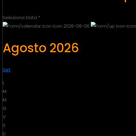
Seleziona Data
*
2026-08-06
Agosto 2026
Set
L
M
M
G
V
S
D