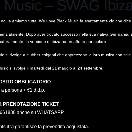
 Music – SWAG Ibiz
 noi la amiamo tutta. We Love Black Music fa esattamente ciò che dice n
onenzialmente. Dopo aver trovato successo nella sua nativa Germania, si
naturalmente, la versione di Ibiza ha un affetto particolare.
c si rivolge a clubber esigenti che apprezzano la loro musica con stile
usic si svolge il martedì dal 21 maggio al 24 settembre.
OSITO OBBLIGATORIO
 a persona + €1 d.d.p.
 & PRENOTAZIONE TICKET
4661830 anche su WHATSAPP
nts.it
vi garantisce la prevendita acquistata.