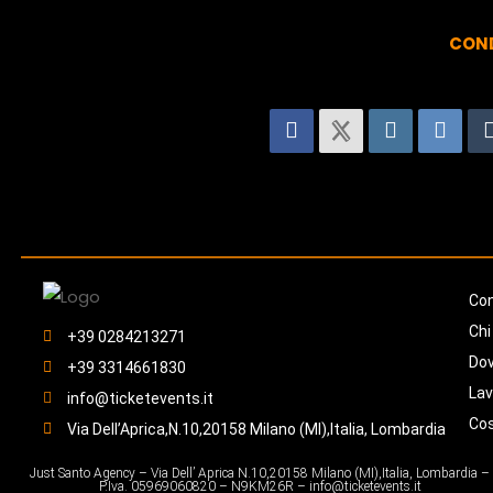
COND
Con
Chi
+39 0284213271
Do
+39 3314661830
Lav
info@ticketevents.it
Co
Via Dell’Aprica,N.10,20158 Milano (MI),Italia, Lombardia
Just Santo Agency – Via Dell’ Aprica N.10,20158 Milano (MI),Italia, Lombardia –
P.Iva. 05969060820 – N9KM26R – info@ticketevents.it