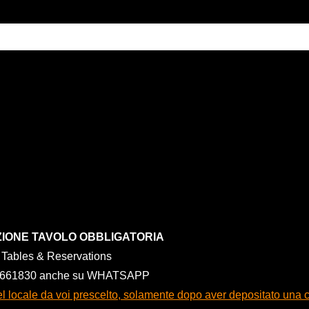
IONE TAVOLO OBBLIGATORIA
o Tables & Reservations
4661830 anche su WHATSAPP
 nel locale da voi prescelto, solamente dopo aver depositato una 