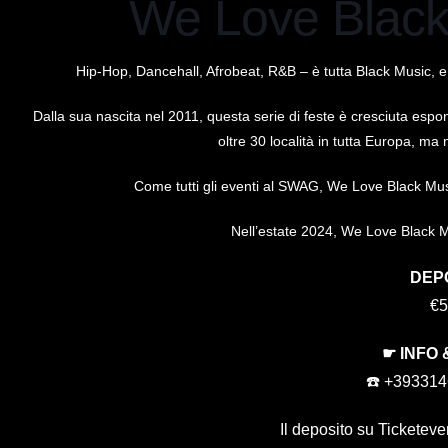
We Love Black
Hip-Hop, Dancehall, Afrobeat, R&B – è tutta Black Music, e
Dalla sua nascita nel 2011, questa serie di feste è cresciuta esp
oltre 30 località in tutta Europa, ma 
Come tutti gli eventi al SWAG, We Love Black Musi
Nell’estate 2024, We Love Black M
DEP
€5
☛ INFO
☎️ +39331
Il deposito su Ticketeve