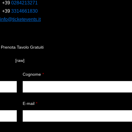
+39
0284213271
+39
3314661830
info@ticketevents.it
[raw]
Cognome
*
E-mail
*