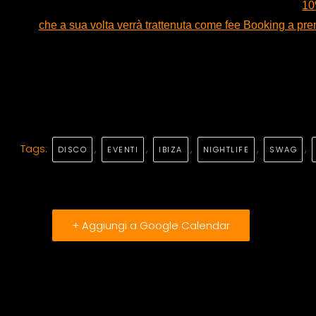
10
che a sua volta verrà trattenuta come fee Booking a pren
Tags:
,
,
,
,
,
DISCO
EVENTI
IBIZA
NIGHTLIFE
SWAG
+ Aggiungi a Google Calendar