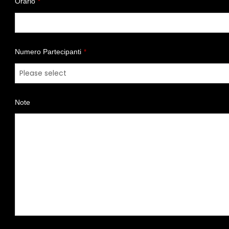
Orario
*
Numero Partecipanti
*
Note