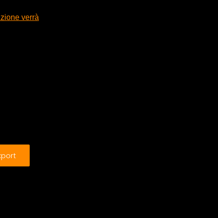
uzione verrà
xport