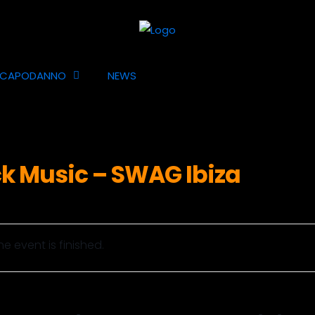
CAPODANNO
NEWS
k Music – SWAG Ibiza
he event is finished.