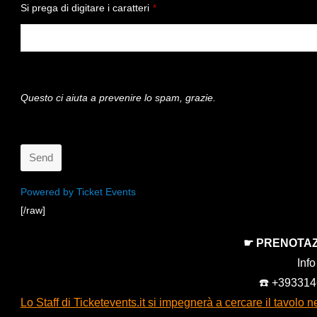
Si prega di digitare i caratteri
*
Questo ci aiuta a prevenire lo spam, grazie.
Send
This
Powered by Ticket Events
[/raw]
field
should
☛ PRENOTAZ
be
Inf
left
☎️ +39331
blank
Lo Staff di Ticketevents.it si impegnerà a cercare il tavolo