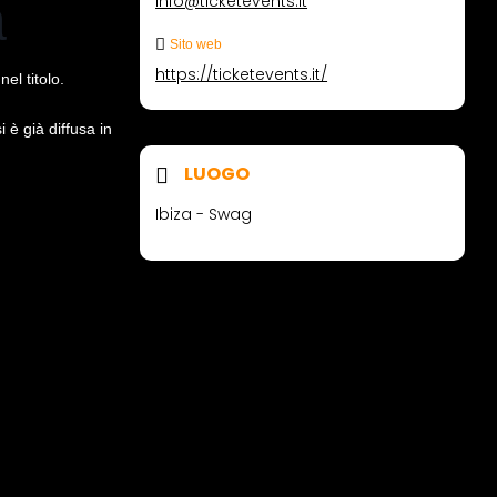
a
info@ticketevents.it
Sito web
https://ticketevents.it/
el titolo.
 è già diffusa in
LUOGO
.
Ibiza - Swag