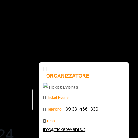
ORGANIZZATORE
Ticket Events
+39 331 466 1830
Telefono
Email
24
info@ticketevents.it