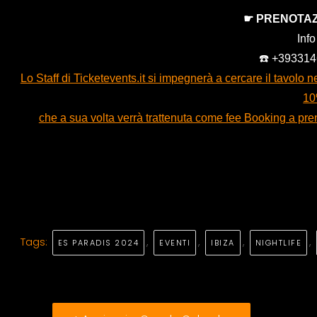
should
☛ PRENOTAZ
be
Inf
left
☎️ +39331
blank
Lo Staff di Ticketevents.it si impegnerà a cercare il tavolo
10
che a sua volta verrà trattenuta come fee Booking a pren
Tags:
,
,
,
,
ES PARADIS 2024
EVENTI
IBIZA
NIGHTLIFE