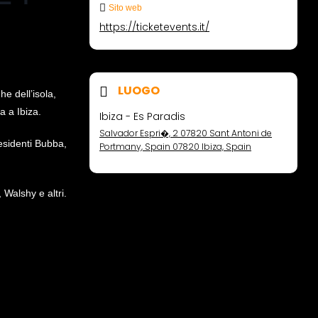
Sito web
https://ticketevents.it/
LUOGO
he dell’isola,
a a Ibiza.
Ibiza - Es Paradis
Salvador Espri�, 2 07820 Sant Antoni de
esidenti Bubba,
Portmany, Spain 07820 Ibiza, Spain
Walshy e altri.