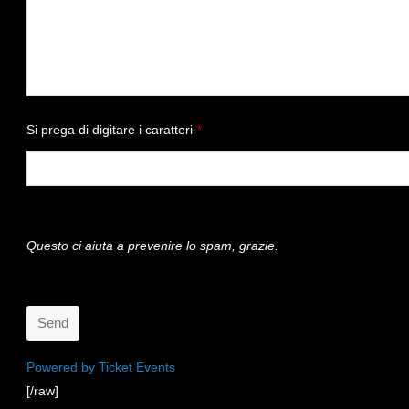
Si prega di digitare i caratteri
*
Questo ci aiuta a prevenire lo spam, grazie.
Send
This
Powered by Ticket Events
[/raw]
field