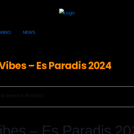
ANNO
NEWS
ibes – Es Paradis 2024
he event is finished.
bes – Es Paradis 20