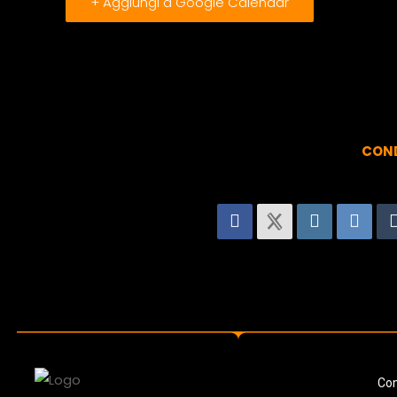
+ Aggiungi a Google Calendar
COND
Con