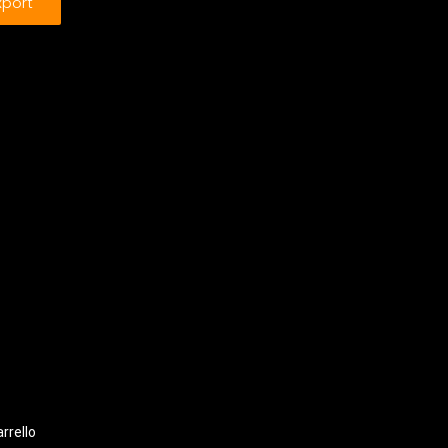
xport
rrello