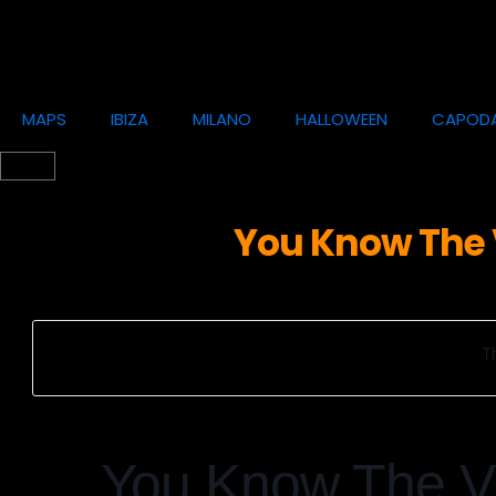
MAPS
IBIZA
MILANO
HALLOWEEN
CAPOD
You Know The V
T
You Know The Vi