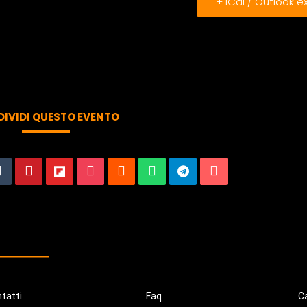
+ iCal / Outlook e
IVIDI QUESTO EVENTO
tatti
Faq
Ca