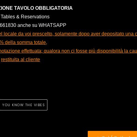
IONE TAVOLO OBBLIGATORIA
o Tables & Reservations
4661830 anche su WHATSAPP
 nel locale da voi prescelto, solamente dopo aver depositato una 
% della somma totale,
otazione effettuata; qualora non ci fosse più disponibilità la ca
restituita al cliente
YOU KNOW THE VIBES