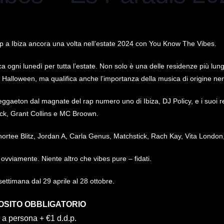
op a Ibiza ancora una volta nell’estate 2024 con You Know The Vibes.
a ogni lunedì per tutta l’estate. Non solo è una delle residenze più lung
si Halloween, ma qualifica anche l’importanza della musica di origine ner
eggaeton dal magnate del rap numero uno di Ibiza, DJ Policy, e i suoi r
k, Grant Collins e MC Broown.
hortee Blitz, Jordan A, Carla Genus, Matchstick, Rach Kay, Vita London, 
 ovviamente. Niente altro che vibes pure – fidati.
settimana dal 29 aprile al 28 ottobre.
OSITO OBBLIGATORIO
 a persona + €1 d.d.p.