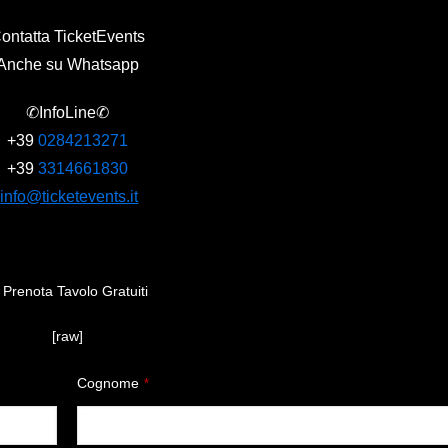
ontatta TicketEvents
Anche su Whatsapp
✆InfoLine✆
+39
0284213271
+39
3314661830
info@ticketevents.it
[raw]
Cognome
*