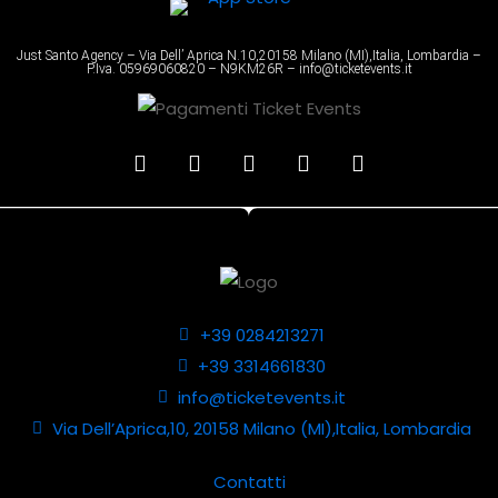
Just Santo Agency – Via Dell’ Aprica N.10,20158 Milano (MI),Italia, Lombardia –
P.Iva. 05969060820 – N9KM26R – info@ticketevents.it
+39 0284213271
+39 3314661830
info@ticketevents.it
Via Dell’Aprica,10, 20158 Milano (MI),Italia, Lombardia
Contatti