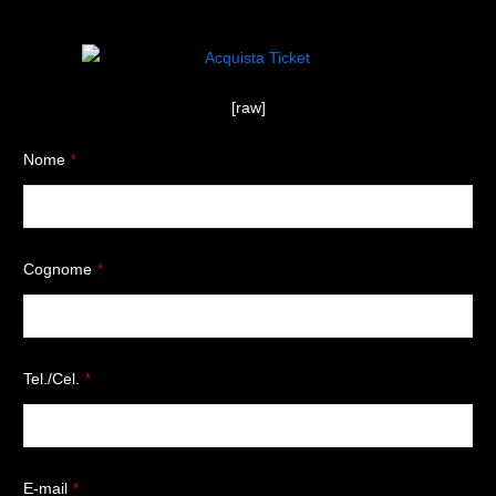
[raw]
Nome
*
Cognome
*
Tel./Cel.
*
E-mail
*