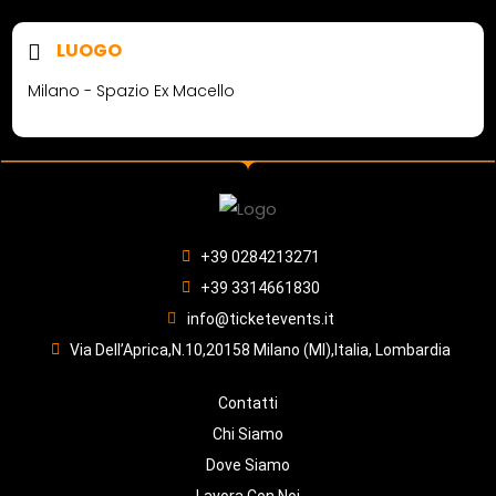
LUOGO
Milano - Spazio Ex Macello
+39 0284213271
+39 3314661830
info@ticketevents.it
Via Dell’Aprica,N.10,20158 Milano (MI),Italia, Lombardia
Contatti
Chi Siamo
Dove Siamo
Lavora Con Noi