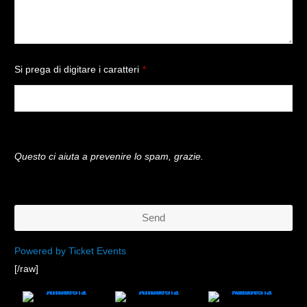
Si prega di digitare i caratteri
*
Questo ci aiuta a prevenire lo spam, grazie.
Send
This
Powered by Ticket Events
[/raw]
field
should