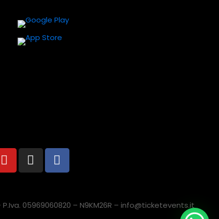
a – P.Iva. 05969060820 – N9KM26R – info@ticketevents.it