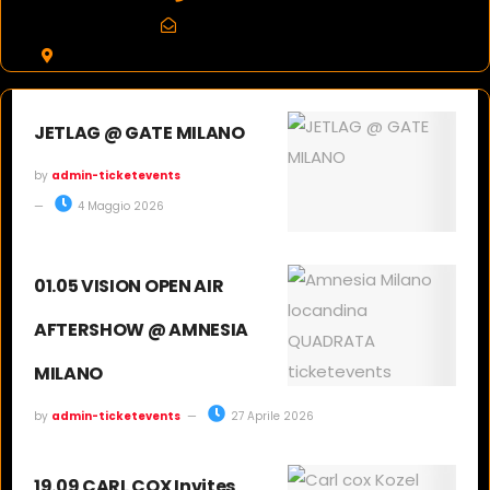
info@ticketevents.it
Via Dell’Aprica,N.10,20158 Milano (MI),Italia, Lombardia
JETLAG @ GATE MILANO
by
admin-ticketevents
4 Maggio 2026
01.05 VISION OPEN AIR
AFTERSHOW @ AMNESIA
MILANO
by
admin-ticketevents
27 Aprile 2026
19.09 CARL COX Invites