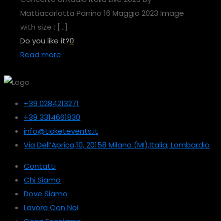
Mattiacarlotta Parrino 16 Maggio 2023 Image
with size :
[…]
Do you like it?
0
Read more
+39 0284213271
+39 3314661830
info@ticketevents.it
Via Dell’Aprica,10, 20158 Milano (MI),Italia, Lombardia
Contatti
Chi Siamo
Dove Siamo
Lavora Con Noi