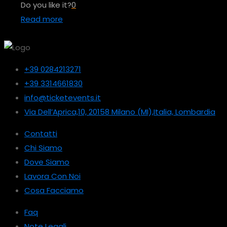
Do you like it?
0
Read more
+39 0284213271
+39 3314661830
info@ticketevents.it
Via Dell’Aprica,10, 20158 Milano (MI),Italia, Lombardia
Contatti
Chi Siamo
Dove Siamo
Lavora Con Noi
Cosa Facciamo
Faq
Note Legali