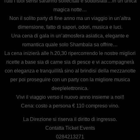
Tutti i tuoi sensi saranno sollecitati e soddisfatti…in un’unica
magica notte…
Non il solito party di fine anno ma un viaggio in un’altra
dimensione, fatto di sapori, odori, musica e luci.
Una cena di gala in un’atmosfera asiatica, elegante e
romantica quale solo Shambala sa offrire…
La cena inizierà alle h.20,30 ripercorrendo le nostre migliori
ricette a base sia di carne sia di pesce e vi accompagnerà
con eleganza e tranquillità sino al brindisi della mezzanotte
per poi proseguire con un party con la migliore musica
deep\elettronica.
Vivi il viaggio verso il nuovo anno insieme a noi!!
Cena: costo a persona € 110 compreso vino.
La Direzione si riserva il diritto di ingresso.
Contatta Ticket Events
0284213271